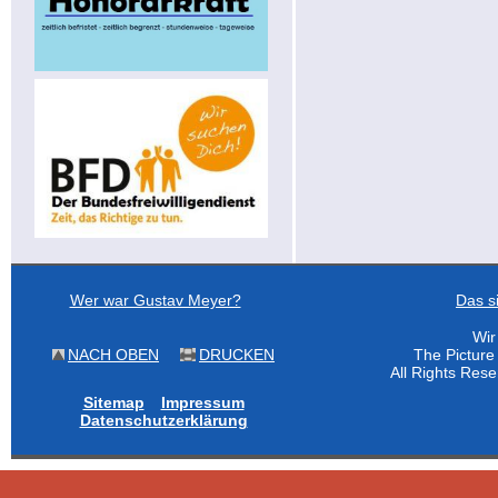
Wer war Gustav Meyer?
Das s
Wir
NACH OBEN
DRUCKEN
The Pictur
All Rights Res
Sitemap
Impressum
Datenschutzerklärung