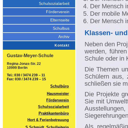
Schulsozialarbeit
Der Mensch in
Förderverein
Der mobile M
Der Mensch i
Elternseite
Schulbus
Klassen- und
Archiv
Neben den Proje
Kontakt
werden, führen
Gustav-Meyer-Schule
Schule oder in 
Regina-Jonas-Str. 22
Die Themen un
10999 Berlin
Schülern aus, 
Tel.: 030 / 3474 239 – 11
Fax: 030 / 3474 239 – 15
schließen sie m
Schulbüro
Die Projekte g
Hausmeister
Sie mit Umwelt
Förderverein
Schulsozialarbeit
Ausstellunge
Praktikantenbüro
Siegerehrungen
Hort & Ferienbetreuung
Als regelmäßig
S.Schmidt, Schulleiterin