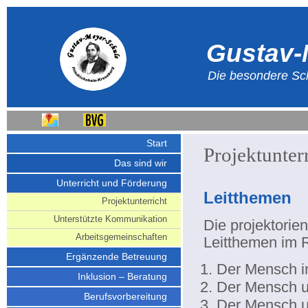
Gustav-
Die besondere Sch
Start
Projektunter
Das sind wir
Unterricht und Förderung
Leitthemen
Projektunterricht
Unterstützte Kommunikation
Die projektorien
Arbeitsgemeinschaften
Leitthemen im 
Ergänzende Betreuung
Der Mensch i
Inklusion – Beratung
Der Mensch u
Berufsvorbereitung
Der Mensch u