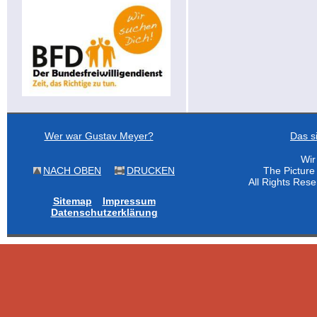
Wer war Gustav Meyer?
Das s
Wir
NACH OBEN
DRUCKEN
The Pictur
All Rights Res
Sitemap
Impressum
Datenschutzerklärung