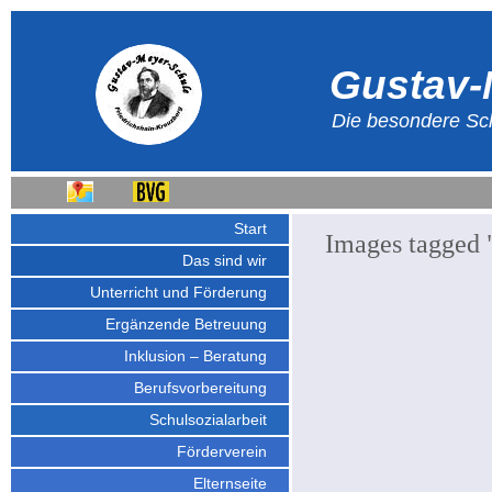
Gustav-
Die besondere Sch
Start
Images tagged "
Das sind wir
Unterricht und Förderung
Ergänzende Betreuung
Inklusion – Beratung
Berufsvorbereitung
Schulsozialarbeit
Förderverein
Elternseite