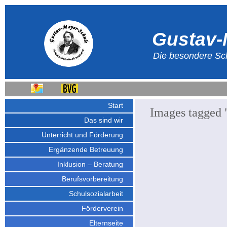
Gustav-
Die besondere Sch
Start
Images tagged 
Das sind wir
Unterricht und Förderung
Ergänzende Betreuung
Inklusion – Beratung
Berufsvorbereitung
Schulsozialarbeit
Förderverein
Elternseite