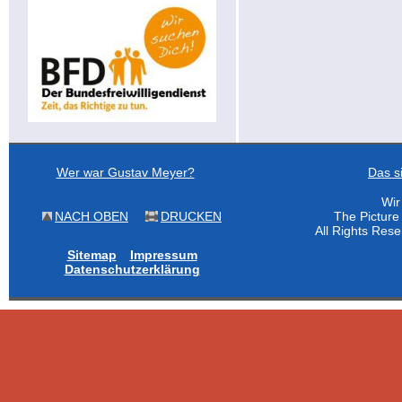
Wer war Gustav Meyer?
Das s
Wir
NACH OBEN
DRUCKEN
The Pictur
All Rights Res
Sitemap
Impressum
Datenschutzerklärung