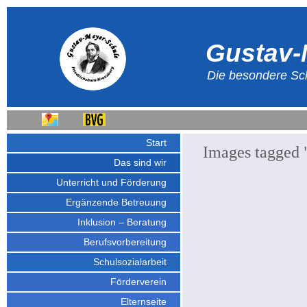
Gustav-
Die besondere Sch
Start
Images tagged 
Das sind wir
Unterricht und Förderung
Ergänzende Betreuung
Inklusion – Beratung
Berufsvorbereitung
Schulsozialarbeit
Förderverein
Elternseite