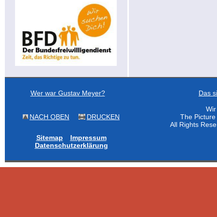
Wer war Gustav Meyer?
Das s
Wir
NACH OBEN
DRUCKEN
The Pictur
All Rights Res
Sitemap
Impressum
Datenschutzerklärung