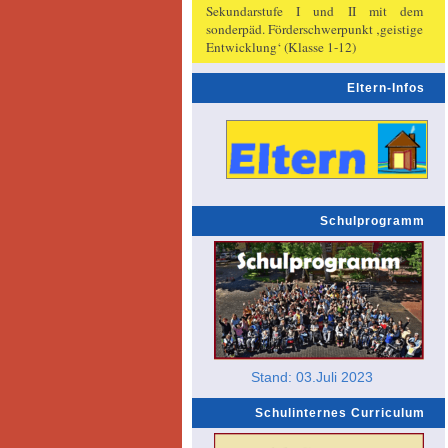
Sekundarstufe I und II mit dem
sonderpäd. Förderschwerpunkt ‚geistige
Entwicklung‘ (Klasse 1-12)
Eltern-Infos
Schulprogramm
Stand: 03.Juli 2023
Schulinternes Curriculum