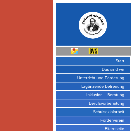
Start
Das sind wir
Unterricht und Förderung
Ergänzende Betreuung
Inklusion – Beratung
Berufsvorbereitung
Schulsozialarbeit
Förderverein
Elternseite