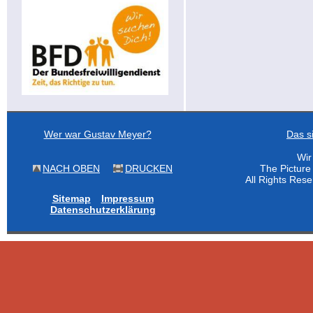
Wer war Gustav Meyer?
Das s
Wir
NACH OBEN
DRUCKEN
The Pictur
All Rights Res
Sitemap
Impressum
Datenschutzerklärung