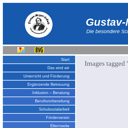
Gustav-
Die besondere Sch
Start
Images tagged "
Das sind wir
Unterricht und Förderung
Ergänzende Betreuung
Inklusion – Beratung
Berufsvorbereitung
Schulsozialarbeit
Förderverein
Elternseite