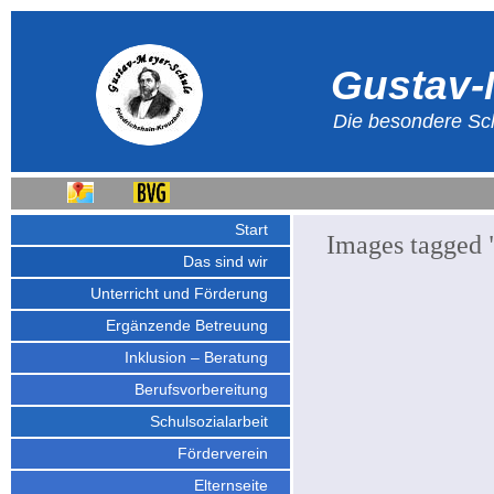
Gustav-
Die besondere Sch
Start
Images tagged "
Das sind wir
Unterricht und Förderung
Ergänzende Betreuung
Inklusion – Beratung
Berufsvorbereitung
Schulsozialarbeit
Förderverein
Elternseite