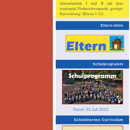
Sekundarstufe I und II mit dem
sonderpäd. Förderschwerpunkt ‚geistige
Entwicklung‘ (Klasse 1-12)
Eltern-Infos
Schulprogramm
Stand: 03.Juli 2023
Schulinternes Curriculum