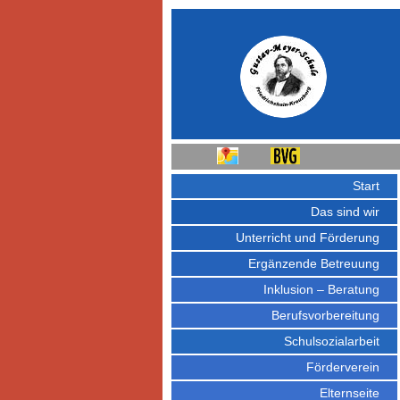
Start
Das sind wir
Unterricht und Förderung
Ergänzende Betreuung
Inklusion – Beratung
Berufsvorbereitung
Schulsozialarbeit
Förderverein
Elternseite