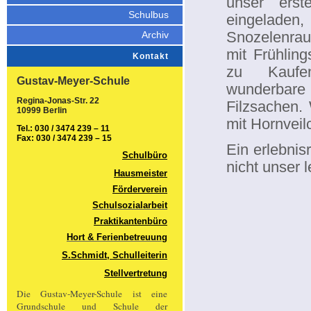
unser ers
Schulbus
eingeladen,
Snozelenrau
Archiv
mit Frühlin
Kontakt
zu Kauf
Gustav-Meyer-Schule
wunderbare 
Regina-Jonas-Str. 22
Filzsachen. 
10999 Berlin
mit Hornvei
Tel.: 030 / 3474 239 – 11
Fax: 030 / 3474 239 – 15
Ein erlebnis
Schulbüro
nicht unser l
Hausmeister
Förderverein
Schulsozialarbeit
Praktikantenbüro
Hort & Ferienbetreuung
S.Schmidt, Schulleiterin
Stellvertretung
Die Gustav-Meyer-Schule ist eine
Grundschule und Schule der