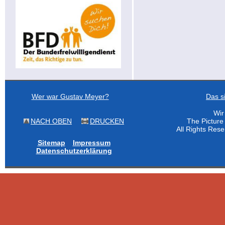
Wer war Gustav Meyer?
Das s
Wir
NACH OBEN
DRUCKEN
The Pictur
All Rights Res
Sitemap
Impressum
Datenschutzerklärung