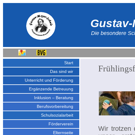
Gustav-
Die besondere Sch
Start
Frühlings
Das sind wir
Unterricht und Förderung
Ergänzende Betreuung
Inklusion – Beratung
Berufsvorbereitung
Schulsozialarbeit
Förderverein
Wir trotzen
Elternseite