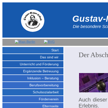
Gustav-
Die besondere Sch
Start
Der Absch
Das sind wir
Unterricht und Förderung
Ergänzende Betreuung
Inklusion – Beratung
Berufsvorbereitung
Schulsozialarbeit
Auch dieser
Förderverein
Erlebnis.
Elternseite