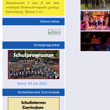
Sekundarstufe I und II mit dem
sonderpäd. Förderschwerpunkt ‚geistige
Entwicklung‘ (Klasse 1-12)
Eltern-Infos
Schulprogramm
Stand: 03.Juli 2023
Schulinternes Curriculum