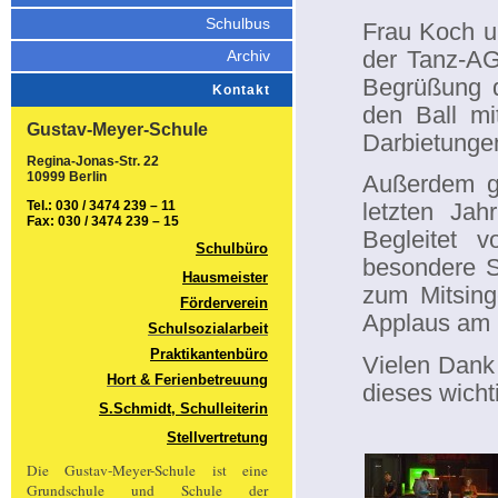
Schulbus
Frau Koch u
der Tanz-AG
Archiv
Begrüßung du
Kontakt
den Ball mi
Gustav-Meyer-Schule
Darbietunge
Regina-Jonas-Str. 22
10999 Berlin
Außerdem ga
Tel.: 030 / 3474 239 – 11
letzten Ja
Fax: 030 / 3474 239 – 15
Begleitet 
Schulbüro
besondere S
Hausmeister
zum Mitsing
Förderverein
Applaus am 
Schulsozialarbeit
Praktikantenbüro
Vielen Dank 
Hort & Ferienbetreuung
dieses wicht
S.Schmidt, Schulleiterin
Stellvertretung
Die Gustav-Meyer-Schule ist eine
Grundschule und Schule der