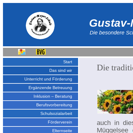
Gustav-
Die besondere Sch
Start
Die tradit
Das sind wir
Unterricht und Förderung
Ergänzende Betreuung
Inklusion – Beratung
Berufsvorbereitung
Schulsozialarbeit
auch in die
Förderverein
Müggelsee 
Elternseite