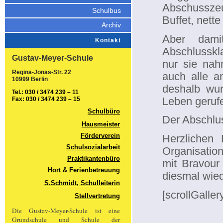
Abschussze
Schulbus
Buffet, nett
Archiv
Aber dami
Kontakt
Abschlusskl
Gustav-Meyer-Schule
nur sie nahm
Regina-Jonas-Str. 22
auch alle a
10999 Berlin
deshalb wur
Tel.: 030 / 3474 239 – 11
Leben geruf
Fax: 030 / 3474 239 – 15
Schulbüro
Der Abschlus
Hausmeister
Förderverein
Herzlichen 
Schulsozialarbeit
Organisation
Praktikantenbüro
mit Bravour 
Hort & Ferienbetreuung
diesmal wied
S.Schmidt, Schulleiterin
[scrollGaller
Stellvertretung
Die Gustav-Meyer-Schule ist eine
Grundschule und Schule der