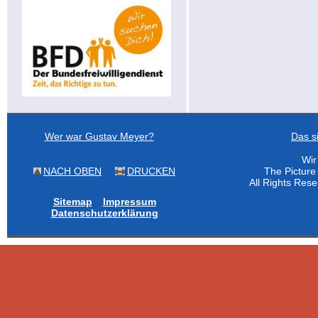
Wer war Gustav Meyer?
Das s
Wir
NACH OBEN
DRUCKEN
The Pictur
All Rights Res
Sitemap
Impressum
Datenschutzerklärung