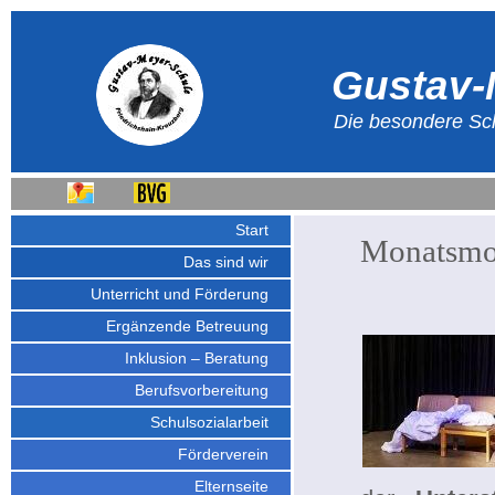
Gustav-
Die besondere Sch
Start
Monatsmor
Das sind wir
Unterricht und Förderung
Ergänzende Betreuung
Inklusion – Beratung
Berufsvorbereitung
Schulsozialarbeit
Förderverein
Elternseite