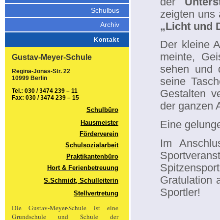
der
Unters
Schulbus
zeigten uns 
„Licht und 
Archiv
Kontakt
Der kleine A
meinte, Gei
Gustav-Meyer-Schule
sehen und 
Regina-Jonas-Str. 22
10999 Berlin
seine Tasch
Tel.: 030 / 3474 239 – 11
Gestalten v
Fax: 030 / 3474 239 – 15
der ganzen A
Schulbüro
Eine gelunge
Hausmeister
Förderverein
Im Anschlu
Schulsozialarbeit
Sportveran
Praktikantenbüro
Spitzensport
Hort & Ferienbetreuung
Gratulation 
S.Schmidt, Schulleiterin
Sportler!
Stellvertretung
Die Gustav-Meyer-Schule ist eine
Grundschule und Schule der