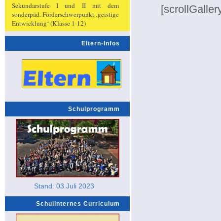
Sekundarstufe I und II mit dem
[scrollGaller
sonderpäd. Förderschwerpunkt ‚geistige
Entwicklung‘ (Klasse 1-12)
Eltern-Infos
Schulprogramm
Stand: 03.Juli 2023
Schulinternes Curriculum