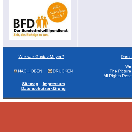
Wer war Gustav Meyer?
Das s
Wir
NACH OBEN
DRUCKEN
The Pictur
All Rights Res
Sitemap
Impressum
Datenschutzerklärung