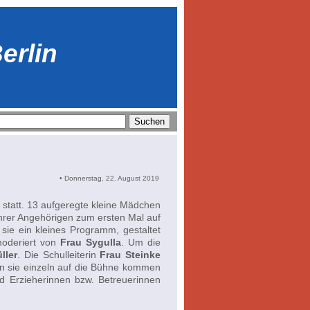
erlin
• Donnerstag, 22. August 2019
statt. 13 aufgeregte kleine Mädchen
hrer Angehörigen zum ersten Mal auf
sie ein kleines Programm, gestaltet
moderiert von
Frau Sygulla
. Um die
ller
. Die Schulleiterin
Frau Steinke
en sie einzeln auf die Bühne kommen
d Erzieherinnen bzw. Betreuerinnen