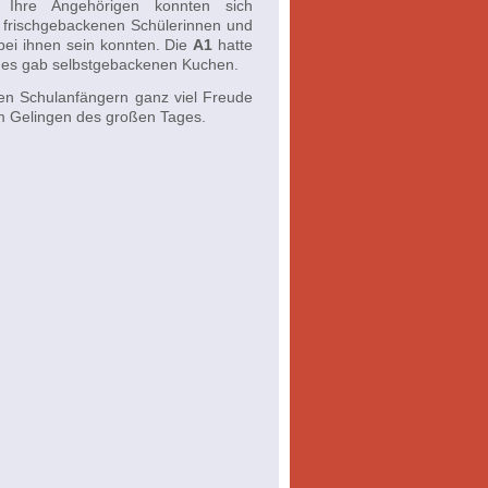
. Ihre Angehörigen konnten sich
 frischgebackenen Schülerinnen und
bei ihnen sein konnten. Die
A1
hatte
nd es gab selbstgebackenen Kuchen.
den Schulanfängern ganz viel Freude
am Gelingen des großen Tages.