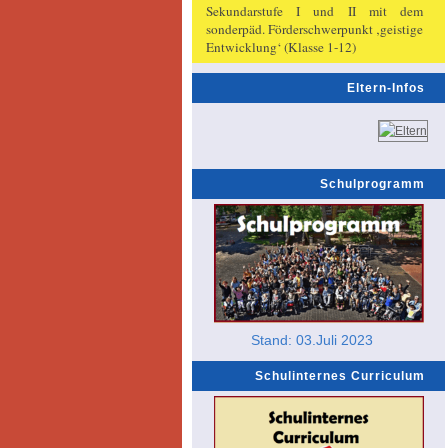
Sekundarstufe I und II mit dem
sonderpäd. Förderschwerpunkt ‚geistige
Entwicklung‘ (Klasse 1-12)
Eltern-Infos
Schulprogramm
Stand: 03.Juli 2023
Schulinternes Curriculum