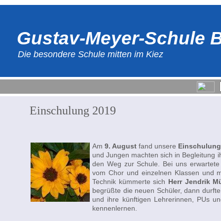
Gustav-Meyer-Schule B
Die besondere Schule mitten im Kiez
Einschulung 2019
Am
9. August
fand unsere
Einschulung
und Jungen machten sich in Begleitung i
den Weg zur Schule. Bei uns erwartete 
vom Chor und einzelnen Klassen und 
Technik kümmerte sich
Herr Jendrik Mü
begrüßte die neuen Schüler, dann durft
und ihre künftigen Lehrerinnen, PUs un
kennenlernen.