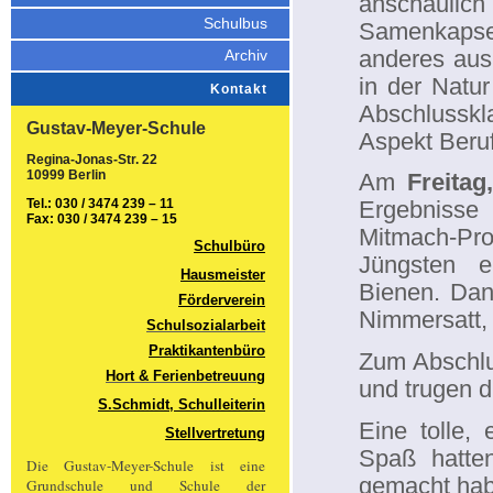
anschaulich
Schulbus
Samenkapse
anderes aus 
Archiv
in der Natu
Kontakt
Abschlussk
Gustav-Meyer-Schule
Aspekt Beruf
Regina-Jonas-Str. 22
10999 Berlin
Am
Freitag
Tel.: 030 / 3474 239 – 11
Ergebnisse
Fax: 030 / 3474 239 – 15
Mitmach-Pro
Schulbüro
Jüngsten e
Hausmeister
Bienen. Dan
Förderverein
Nimmersatt, 
Schulsozialarbeit
Praktikantenbüro
Zum Abschlu
Hort & Ferienbetreuung
und trugen 
S.Schmidt, Schulleiterin
Eine tolle, 
Stellvertretung
Spaß hatte
Die Gustav-Meyer-Schule ist eine
gemacht hab
Grundschule und Schule der