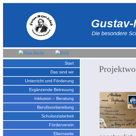
Gustav-
Die besondere Sch
Start
Projektwo
Das sind wir
Unterricht und Förderung
Ergänzende Betreuung
Inklusion – Beratung
Berufsvorbereitung
Schulsozialarbeit
Förderverein
Elternseite