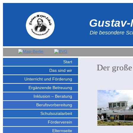
Gustav-
Die besondere Sch
Start
Der große
Das sind wir
Unterricht und Förderung
Ergänzende Betreuung
Inklusion – Beratung
Berufsvorbereitung
Schulsozialarbeit
Förderverein
Elternseite