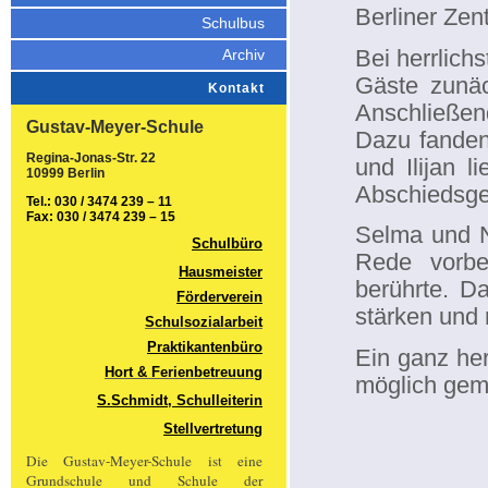
Berliner Zen
Schulbus
Bei herrlic
Archiv
Gäste zunäc
Kontakt
Anschließe
Gustav-Meyer-Schule
Dazu fanden
Regina-Jonas-Str. 22
und Ilijan l
10999 Berlin
Abschiedsg
Tel.: 030 / 3474 239 – 11
Fax: 030 / 3474 239 – 15
Selma und Na
Schulbüro
Rede vorbe
Hausmeister
berührte. D
Förderverein
stärken und
Schulsozialarbeit
Praktikantenbüro
Ein ganz her
Hort & Ferienbetreuung
möglich gema
S.Schmidt, Schulleiterin
Stellvertretung
Die Gustav-Meyer-Schule ist eine
Grundschule und Schule der