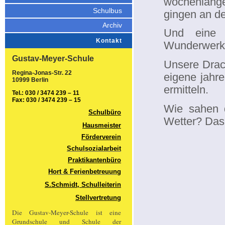
wochenlange
Schulbus
gingen an de
Archiv
Und eine 
Kontakt
Wunderwerke
Gustav-Meyer-Schule
Unsere Drach
Regina-Jonas-Str. 22
eigene jahr
10999 Berlin
ermitteln.
Tel.: 030 / 3474 239 – 11
Fax: 030 / 3474 239 – 15
Wie sahen 
Schulbüro
Wetter? Das
Hausmeister
Förderverein
Schulsozialarbeit
Praktikantenbüro
Hort & Ferienbetreuung
S.Schmidt, Schulleiterin
Stellvertretung
Die Gustav-Meyer-Schule ist eine
Grundschule und Schule der