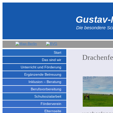
Gustav-
Die besondere Sch
Start
Drachenfe
Das sind wir
Unterricht und Förderung
Ergänzende Betreuung
Inklusion – Beratung
Berufsvorbereitung
Schulsozialarbeit
Förderverein
Elternseite