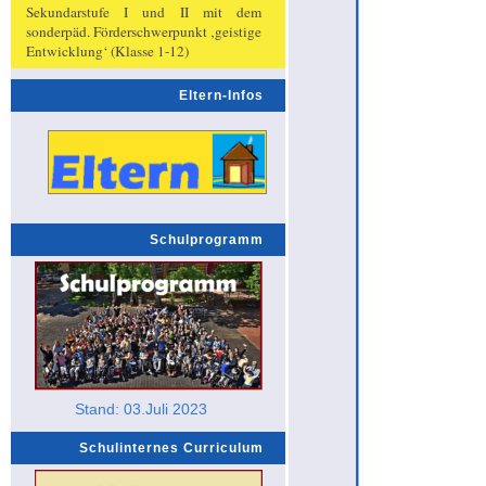
Sekundarstufe I und II mit dem
sonderpäd. Förderschwerpunkt ‚geistige
Entwicklung‘ (Klasse 1-12)
Eltern-Infos
Schulprogramm
Stand: 03.Juli 2023
Schulinternes Curriculum