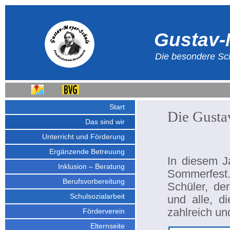
Gustav-
Die besondere Sch
Start
Die Gusta
Das sind wir
Unterricht und Förderung
Ergänzende Betreuung
In diesem J
Inklusion – Beratung
Sommerfest.
Berufsvorbereitung
Schüler, de
Schulsozialarbeit
und alle, d
zahlreich un
Förderverein
Elternseite