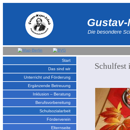
Gustav-
Die besondere Sch
Start
Schulfest
Das sind wir
Unterricht und Förderung
Ergänzende Betreuung
Inklusion – Beratung
Berufsvorbereitung
Schulsozialarbeit
Förderverein
Elternseite