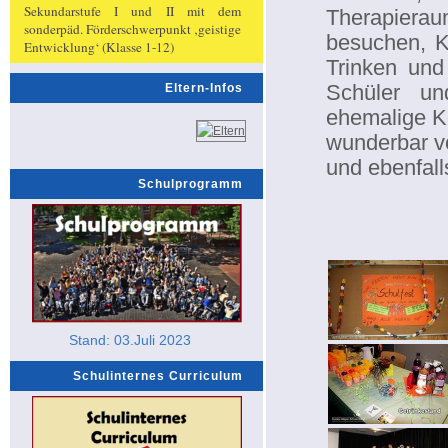
Sekundarstufe I und II mit dem
Therapierau
sonderpäd. Förderschwerpunkt ‚geistige
besuchen, K
Entwicklung‘ (Klasse 1-12)
Trinken und
Schüler un
Eltern-Infos
ehemalige Ko
wunderbar vo
und ebenfall
Schulprogramm
Stand: 03.Juli 2023
Schulinternes Curriculum