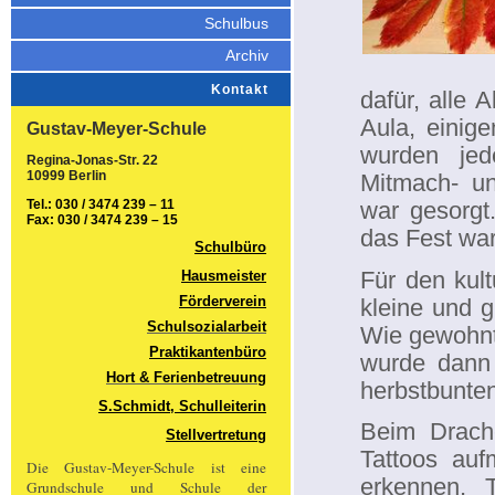
Schulbus
Archiv
Kontakt
dafür, alle 
Aula, einig
Gustav-Meyer-Schule
wurden jed
Regina-Jonas-Str. 22
10999 Berlin
Mitmach- un
Tel.: 030 / 3474 239 – 11
war gesorgt.
Fax: 030 / 3474 239 – 15
das Fest war
Schulbüro
Für den kul
Hausmeister
Förderverein
kleine und 
Schulsozialarbeit
Wie gewohnt,
Praktikantenbüro
wurde dann
Hort & Ferienbetreuung
herbstbunte
S.Schmidt, Schulleiterin
Beim Drache
Stellvertretung
Tattoos auf
Die Gustav-Meyer-Schule ist eine
erkennen, 
Grundschule und Schule der