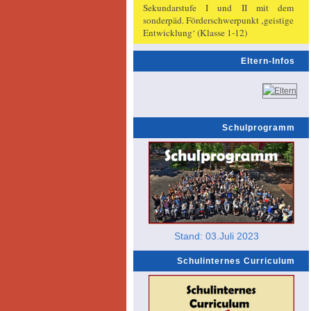
Sekundarstufe I und II mit dem
sonderpäd. Förderschwerpunkt ‚geistige
Entwicklung‘ (Klasse 1-12)
Eltern-Infos
Schulprogramm
Stand: 03.Juli 2023
Schulinternes Curriculum