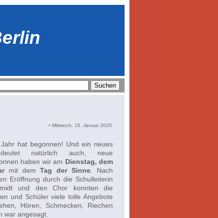
erlin
• Mittwoch, 15. Januar 2025
Jahr hat begonnen! Und ein neues
deutet natürlich auch, neue
onnen haben wir am
Dienstag, dem
ar
mit dem
Tag der Sinne
. Nach
en Eröffnung durch die Schulleiterin
midt und den Chor konnten die
en und Schüler viele tolle Angebote
Sehen, Hören, Schmecken, Riechen
n war angesagt.