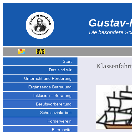
Gustav-
Die besondere Sch
Start
Klassenfahr
Das sind wir
Unterricht und Förderung
Ergänzende Betreuung
Inklusion – Beratung
Berufsvorbereitung
Schulsozialarbeit
Förderverein
Elternseite