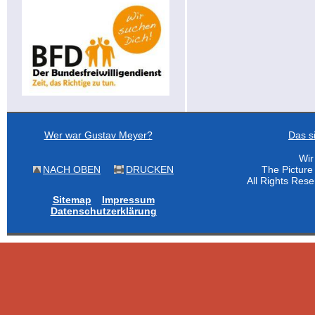
Wer war Gustav Meyer?
Das s
Wir
NACH OBEN
DRUCKEN
The Pictur
All Rights Res
Sitemap
Impressum
Datenschutzerklärung