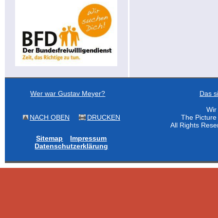
Wer war Gustav Meyer?
Das s
Wir
NACH OBEN
DRUCKEN
The Pictur
All Rights Res
Sitemap
Impressum
Datenschutzerklärung