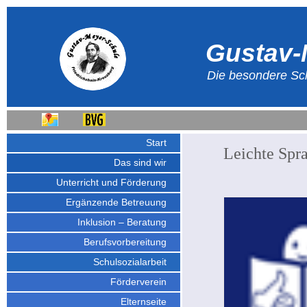
Gustav-
Die besondere Sch
Start
Leichte Spr
Das sind wir
Unterricht und Förderung
Ergänzende Betreuung
Inklusion – Beratung
Berufsvorbereitung
Schulsozialarbeit
Förderverein
Elternseite