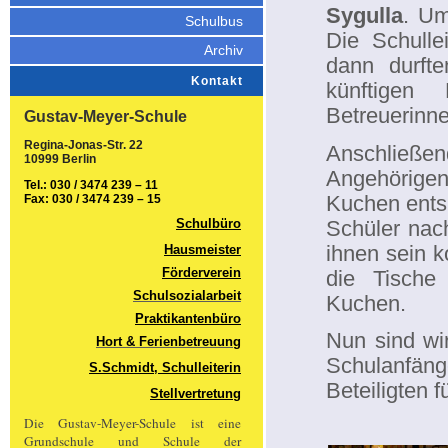
Sygulla
. Um
Schulbus
Die Schulle
Archiv
dann durft
Kontakt
künftigen
Betreuerinn
Gustav-Meyer-Schule
Regina-Jonas-Str. 22
Anschließen
10999 Berlin
Angehörige
Tel.: 030 / 3474 239 – 11
Kuchen ents
Fax: 030 / 3474 239 – 15
Schüler nach
Schulbüro
ihnen sein 
Hausmeister
Förderverein
die Tische
Schulsozialarbeit
Kuchen.
Praktikantenbüro
Nun sind wi
Hort & Ferienbetreuung
Schulanfäng
S.Schmidt, Schulleiterin
Beteiligten 
Stellvertretung
Die Gustav-Meyer-Schule ist eine
Grundschule und Schule der