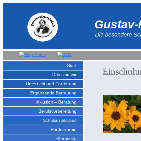
Gustav-
Die besondere Sch
Start
Einschulu
Das sind wir
Unterricht und Förderung
Ergänzende Betreuung
Inklusion – Beratung
Berufsvorbereitung
Schulsozialarbeit
Förderverein
Elternseite