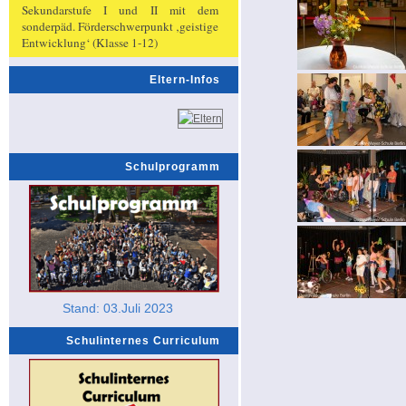
Sekundarstufe I und II mit dem
sonderpäd. Förderschwerpunkt ‚geistige
Entwicklung‘ (Klasse 1-12)
Eltern-Infos
Schulprogramm
Stand: 03.Juli 2023
Schulinternes Curriculum