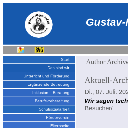
Gustav-
Start
Author Archiv
Das sind wir
Unterricht und Förderung
Aktuell-Arc
Ergänzende Betreuung
Di., 07. Juli. 20
Inklusion – Beratung
Wir sagen tsc
Berufsvorbereitung
Besucher/
Schulsozialarbeit
Förderverein
Elternseite