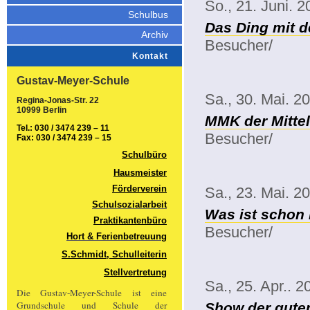
So., 21. Juni. 
Schulbus
Das Ding mit 
Archiv
Besucher/
Kontakt
Gustav-Meyer-Schule
Sa., 30. Mai. 2
Regina-Jonas-Str. 22
10999 Berlin
MMK der Mittel
Tel.: 030 / 3474 239 – 11
Besucher/
Fax: 030 / 3474 239 – 15
Schulbüro
Hausmeister
Förderverein
Sa., 23. Mai. 2
Schulsozialarbeit
Was ist schon
Praktikantenbüro
Besucher/
Hort & Ferienbetreuung
S.Schmidt, Schulleiterin
Stellvertretung
Sa., 25. Apr.. 2
Die Gustav-Meyer-Schule ist eine
Grundschule und Schule der
Show der gute