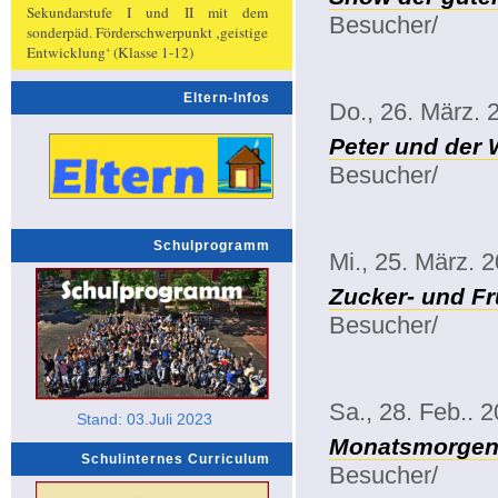
Sekundarstufe I und II mit dem
Besucher/
sonderpäd. Förderschwerpunkt ‚geistige
Entwicklung‘ (Klasse 1-12)
Eltern-Infos
Do., 26. März. 
Peter und der 
Besucher/
Schulprogramm
Mi., 25. März. 
Zucker- und Fr
Besucher/
Sa., 28. Feb.. 
Stand: 03.Juli 2023
Monatsmorgenk
Schulinternes Curriculum
Besucher/