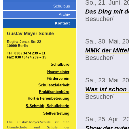
So., 21. Juni. 
Schulbus
Das Ding mit 
Archiv
Besucher/
Kontakt
Gustav-Meyer-Schule
Sa., 30. Mai. 2
Regina-Jonas-Str. 22
10999 Berlin
MMK der Mittel
Tel.: 030 / 3474 239 – 11
Besucher/
Fax: 030 / 3474 239 – 15
Schulbüro
Hausmeister
Förderverein
Sa., 23. Mai. 2
Schulsozialarbeit
Was ist schon
Praktikantenbüro
Besucher/
Hort & Ferienbetreuung
S.Schmidt, Schulleiterin
Stellvertretung
Sa., 25. Apr.. 2
Die Gustav-Meyer-Schule ist eine
Grundschule und Schule der
Show der gute