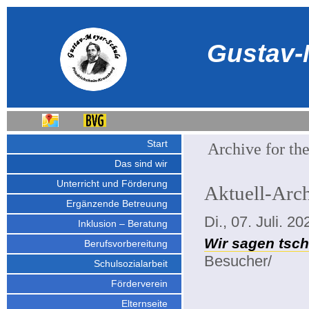
Gustav-
Start
Archive for th
Das sind wir
Unterricht und Förderung
Aktuell-Arc
Ergänzende Betreuung
Di., 07. Juli. 20
Inklusion – Beratung
Wir sagen tsc
Berufsvorbereitung
Besucher/
Schulsozialarbeit
Förderverein
Elternseite