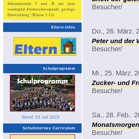
Sekundarstufe I und II mit dem
Besucher/
sonderpäd. Förderschwerpunkt ‚geistige
Entwicklung‘ (Klasse 1-12)
Eltern-Infos
Do., 26. März. 
Peter und der 
Besucher/
Schulprogramm
Mi., 25. März. 
Zucker- und Fr
Besucher/
Sa., 28. Feb.. 
Stand: 03.Juli 2023
Monatsmorgenk
Schulinternes Curriculum
Besucher/