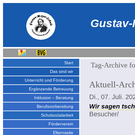
Gustav-
Start
Tag-Archive fo
Das sind wir
Unterricht und Förderung
Aktuell-Arc
Ergänzende Betreuung
Di., 07. Juli. 20
Inklusion – Beratung
Wir sagen tsc
Berufsvorbereitung
Besucher/
Schulsozialarbeit
Förderverein
Elternseite