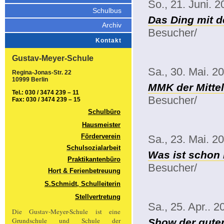
So., 21. Juni. 
Schulbus
Das Ding mit 
Archiv
Besucher/
Kontakt
Gustav-Meyer-Schule
Sa., 30. Mai. 2
Regina-Jonas-Str. 22
10999 Berlin
MMK der Mittel
Tel.: 030 / 3474 239 – 11
Besucher/
Fax: 030 / 3474 239 – 15
Schulbüro
Hausmeister
Förderverein
Sa., 23. Mai. 2
Schulsozialarbeit
Was ist schon
Praktikantenbüro
Besucher/
Hort & Ferienbetreuung
S.Schmidt, Schulleiterin
Stellvertretung
Sa., 25. Apr.. 2
Die Gustav-Meyer-Schule ist eine
Grundschule und Schule der
Show der gute