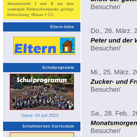
Sekundarstufe I und II mit dem
Besucher/
sonderpäd. Förderschwerpunkt ‚geistige
Entwicklung‘ (Klasse 1-12)
Eltern-Infos
Do., 26. März. 
Peter und der 
Besucher/
Schulprogramm
Mi., 25. März. 
Zucker- und Fr
Besucher/
Sa., 28. Feb.. 
Stand: 03.Juli 2023
Monatsmorgenk
Schulinternes Curriculum
Besucher/